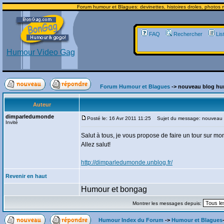
Forum humour et Blagues: devinettes, histoires droles, photos m
FAQ
Rechercher
Lis
Humour Video Gag
Forum Humour et Blagues
-> nouveau blog 
Auteur
dimparledumonde
Posté le: 16 Avr 2011 11:25
Sujet du message: nouveau 
Invité
Salut à tous, je vous propose de faire un tour sur mo
Allez salut!
http://dimparledumonde.unblog.fr/
Revenir en haut
Humour et bongag
Montrer les messages depuis:
Humour Index du Forum
->
Humour et Blagues