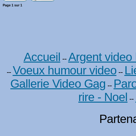
Page
1
sur
1
Accueil
Argent video
--
Voeux humour video
Li
--
--
Gallerie Video Gag
Paro
--
rire - Noel
--
Partena