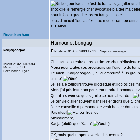
bonjour kada.....c'est du français ça (aller une 
shock: je te remerçie cher avocat de plaider ma defe
pour info :du grec -helios en français -soleil
:leuc diminutif "leucate" village mediterrannee entre
a+Helios
Revenir en haut
Humour et bongag
kadjagoogoo
Posté le: 01 Aou 2003 17:32
Sujet du message:
Chic, tout est rentré dans l'ordre: ce cher héliosleuc
Inscrit le: 02 Juil 2003
Merci pour toutes ces précisions sur l'origine de to
Messages: 143
Localisation: Lyon
Le mien - Kadjagoogoo -, je l'ai emprunté à un group
timide"
.
Je les aie toujours trouvé grotesque et rigolos ces m
Alors j'ai pris leur nom pour leur rendre hommage a
Quant à savoir ce que signifie ce nom absurde...
Je t'envie d'aller souvent dans les endroits que tu cite
Je ne conseille à personne de venir habiter dans ma 
Pas glop!
Amicalement,
Kadja (plutôt que "Kada"
)
_________________
OK, mais quel rapport avec la choucroute?