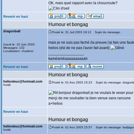
OK, mais quel rapport avec la choucroute?
Revenir en haut
Humour et bongag
dragonball
Posté le: 31 Juil 2003 19:12
Sujet du message:
mais je ne suis pas faché (la preuve j'ai fais une fau
Inscrit le: 10 Juin 2003
helios (dsl de ne pas l'avoir fait avant)
Messages: 132
Localisation: charleroi
_________________
kaméaméaaaaaaaaaah
Revenir en haut
Humour et bongag
heliosleuc@hotmail.com
Posté le: 01 Aou 2003 15:23
Sujet du message: dragonb
Invité
bonjour dragonball je ne voulais te vexer pour
merçi de me souhaiter la bien venue sans rancune
a+helios
Revenir en haut
Humour et bongag
heliosleuc@hotmail.com
Posté le: 01 Aou 2003 15:57
Sujet du message: kadjag
Invité