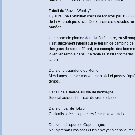
nous exécuterons les clients en rotation stricte.
Extrait du "Soviet Weekly" :
Il y aura une Exhibition d'Arts de Moscou par 150 000
de la République slave. Ceux-ci ont été exécutés au
années.
Une pancarte plantée dans la Forêt noire, en Allema
Il est strictement interdit sur le terrain de camping de
des gens de sexe différent, par exemple, des homm
vivent ensemble dans une tente sauf s'il sont mariés 
ce but.
Dans une buanderie de Rome :
Mesdames, laissez vos vêtements ici et passez l'apr
temps.
Dans une auberge suisse de montagne :
Spécial aujourd'hui : pas de crème glacée.
Dans un bar de Tokyo :
Cocktails spéciaux pour les femmes avec noix.
Dans un aéroport de Copenhague :
Nous prenons vos sacs et les envoyons dans toutes l