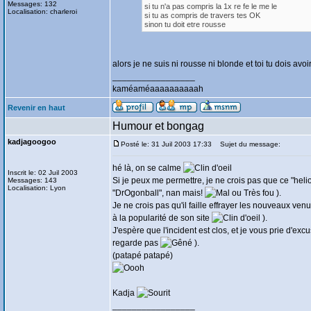
Messages: 132
si tu n'a pas compris la 1x re fe le me le
Localisation: charleroi
si tu as compris de travers tes OK
sinon tu doit etre rousse
alors je ne suis ni rousse ni blonde et toi tu dois avo
_________________
kaméaméaaaaaaaaaah
Revenir en haut
Humour et bongag
kadjagoogoo
Posté le: 31 Juil 2003 17:33
Sujet du message:
hé là, on se calme
Inscrit le: 02 Juil 2003
Si je peux me permettre, je ne crois pas que ce "hel
Messages: 143
Localisation: Lyon
"DrOgonball", nan mais!
).
Je ne crois pas qu'il faille effrayer les nouveaux ve
à la popularité de son site
).
J'espère que l'incident est clos, et je vous prie d'exc
regarde pas
).
(patapé patapé)
Kadja
_________________