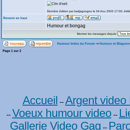
Dernière édition par kadjagoogoo le 04 Aou 2003 17:00; édité
Revenir en haut
Humour et bongag
Montrer les messages depuis:
Humour Index du Forum
->
Humour et Blagues
Page
1
sur
2
Accueil
Argent video
--
Voeux humour video
Li
--
--
Gallerie Video Gag
Paro
--