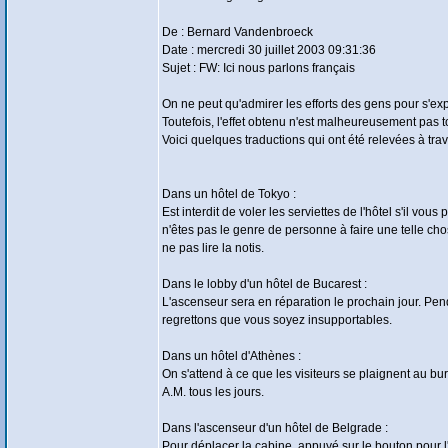
De : Bernard Vandenbroeck
Date : mercredi 30 juillet 2003 09:31:36
Sujet : FW: Ici nous parlons français
On ne peut qu'admirer les efforts des gens pour s'exp
Toutefois, l'effet obtenu n'est malheureusement pas 
Voici quelques traductions qui ont été relevées à tra
Dans un hôtel de Tokyo :
Est interdit de voler les serviettes de l'hôtel s'il vous
n'êtes pas le genre de personne à faire une telle cho
ne pas lire la notis.
Dans le lobby d'un hôtel de Bucarest :
L'ascenseur sera en réparation le prochain jour. Pe
regrettons que vous soyez insupportables.
Dans un hôtel d'Athènes :
On s'attend à ce que les visiteurs se plaignent au bur
A.M. tous les jours.
Dans l'ascenseur d'un hôtel de Belgrade :
Pour déplacer la cabine, appuyé sur le bouton pour l'