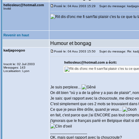
heliosleuc@hotmail.com
Posté le: 04 Aou 2003 15:29
Sujet du message: kadjag
Invité
dis d'onc me fi sam'fai plaisir c'es tu ce que 
Revenir en haut
Humour et bongag
kadjagoogoo
Posté le: 04 Aou 2003 15:50
Sujet du message: Re: kad
heliosleuc@hotmail.com a écrit:
Inscrit le: 02 Juil 2003
Messages: 143
dis d'onc me fi sam'fai plaisir c'es tu ce 
Localisation: Lyon
Je suis perplexe...
On dit bien "où y a de la gêne y a pas de plaisir", no
Je sais: quel rapport avec la choucroute, me direz-v
C'est simplement que ces 2 mots se trouvaient dans
Ce que je peux être drôle, quand je veux...
en fait, c'est parce que j'ai ENCORE pas tout compri
j'ignorais que le français parlé en Belgique était si d
_________________
OK, mais quel rapport avec la choucroute?