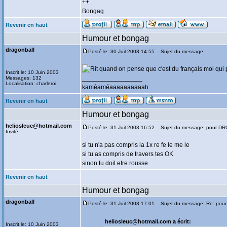
++
Bongag
Revenir en haut
Humour et bongag
dragonball
Posté le: 30 Juil 2003 14:55
Sujet du message:
quand on pense que c'est du français moi qui p
Inscrit le: 10 Juin 2003
_________________
Messages: 132
Localisation: charleroi
kaméaméaaaaaaaaaah
Revenir en haut
Humour et bongag
heliosleuc@hotmail.com
Posté le: 31 Juil 2003 16:52
Sujet du message: pour 
Invité
si tu n'a pas compris la 1x re fe le me le
si tu as compris de travers tes OK
sinon tu doit etre rousse
Revenir en haut
Humour et bongag
dragonball
Posté le: 31 Juil 2003 17:01
Sujet du message: Re: po
heliosleuc@hotmail.com a écrit:
Inscrit le: 10 Juin 2003