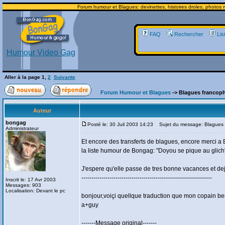
Forum humour et Blagues: devinettes, histoires droles, photos m
FAQ
Rechercher
Lis
Humour Video Gag
Aller à la page
1
,
2
Suivante
Forum Humour et Blagues
-> Blagues franco
Auteur
bongag
Posté le: 30 Juil 2003 14:23
Sujet du message: Blagues 
Administrateur
Et encore des transferts de blagues, encore merci a B
la liste humour de Bongag: "Doyou se pique au glich
J'espere qu'elle passe de tres bonne vacances et de
-----------------------------------------------------------------
Inscrit le: 17 Avr 2003
Messages: 903
Localisation: Devant le pc
bonjour,voiçi quellque traduction que mon copain ber
a+guy
-------Message original-------