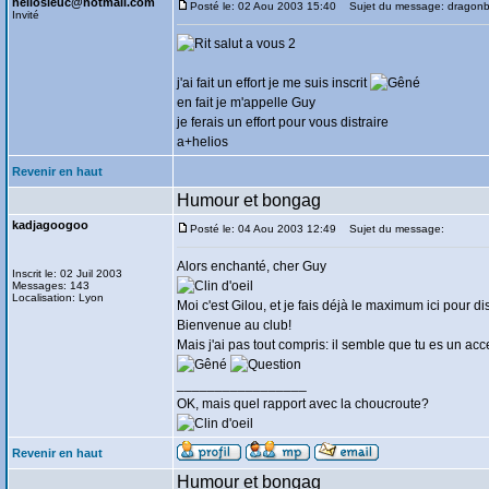
heliosleuc@hotmail.com
Posté le: 02 Aou 2003 15:40
Sujet du message: dragonb
Invité
salut a vous 2
j'ai fait un effort je me suis inscrit
en fait je m'appelle Guy
je ferais un effort pour vous distraire
a+helios
Revenir en haut
Humour et bongag
kadjagoogoo
Posté le: 04 Aou 2003 12:49
Sujet du message:
Alors enchanté, cher Guy
Inscrit le: 02 Juil 2003
Messages: 143
Localisation: Lyon
Moi c'est Gilou, et je fais déjà le maximum ici pour dis
Bienvenue au club!
Mais j'ai pas tout compris: il semble que tu es un acce
_________________
OK, mais quel rapport avec la choucroute?
Revenir en haut
Humour et bongag