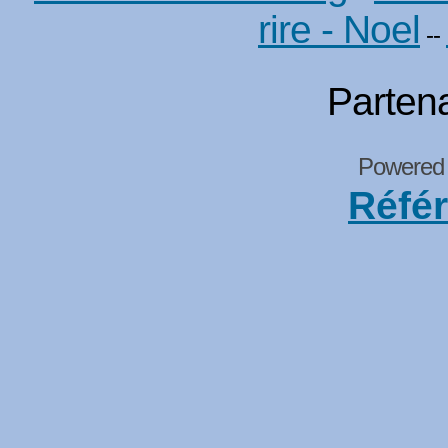
rire - Noel
--
Partena
Powered
Réfé