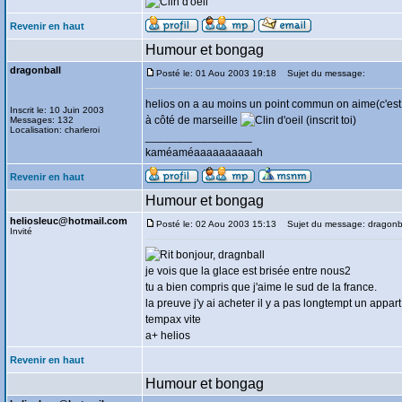
Revenir en haut
Humour et bongag
dragonball
Posté le: 01 Aou 2003 19:18
Sujet du message:
helios on a au moins un point commun on aime(c'est c
Inscrit le: 10 Juin 2003
à côté de marseille
(inscrit toi)
Messages: 132
Localisation: charleroi
_________________
kaméaméaaaaaaaaaah
Revenir en haut
Humour et bongag
heliosleuc@hotmail.com
Posté le: 02 Aou 2003 15:13
Sujet du message: dragonb
Invité
bonjour, dragnball
je vois que la glace est brisée entre nous2
tu a bien compris que j'aime le sud de la france.
la preuve j'y ai acheter il y a pas longtempt un appar
tempax vite
a+ helios
Revenir en haut
Humour et bongag