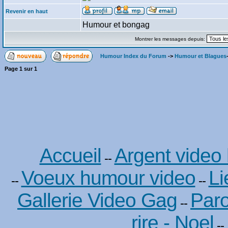
Revenir en haut
Humour et bongag
Montrer les messages depuis:
Humour Index du Forum
->
Humour et Blagues
Page
1
sur
1
Accueil
Argent video
--
Voeux humour video
Li
--
--
Gallerie Video Gag
Paro
--
rire - Noel
--