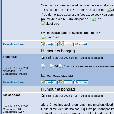
Son mari sort une valise et commence à emballer ses
-" Qu'est-ce que tu fais? " , demande sa femme.
-" Je déménage aussi à Las Vegas. Je veux voir comm
pour vivre avec 600 dollars par an! "
_________________
OK, mais quel rapport avec la choucroute?
Revenir en haut
Humour et bongag
dragonball
Posté le: 29 Juil 2003 16:50
Sujet du message:
alors là c'est extra tu as même réu
Inscrit le: 10 Juin 2003
_________________
Messages: 132
Localisation: charleroi
kaméaméaaaaaaaaaah
Revenir en haut
Humour et bongag
kadjagoogoo
Posté le: 29 Juil 2003 17:08
Sujet du message:
alors là, j'estime avoir bien rempli ma mission: divert
Inscrit le: 02 Juil 2003
Celle-ci me vient de ma soeur qui n'a pourtant pas t
Messages: 143
Localisation: Lyon
Je lui dirais que sa blague vous a bien fait rire, ça lui 