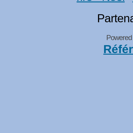
Partena
Powered
Réfé