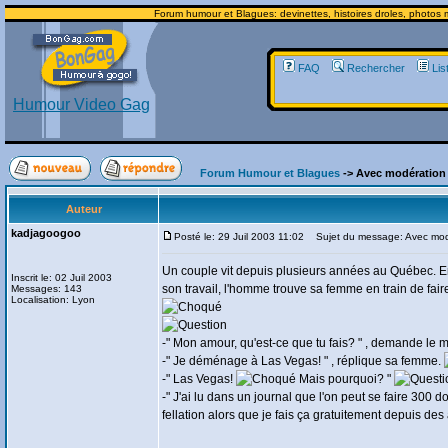
Forum humour et Blagues: devinettes, histoires droles, photos m
FAQ
Rechercher
Lis
Humour Video Gag
Forum Humour et Blagues
-> Avec modératio
Auteur
kadjagoogoo
Posté le: 29 Juil 2003 11:02
Sujet du message: Avec mod
Un couple vit depuis plusieurs années au Québec. E
Inscrit le: 02 Juil 2003
son travail, l'homme trouve sa femme en train de fair
Messages: 143
Localisation: Lyon
-" Mon amour, qu'est-ce que tu fais? " , demande le m
-" Je déménage à Las Vegas! " , réplique sa femme.
-" Las Vegas!
Mais pourquoi? "
-" J'ai lu dans un journal que l'on peut se faire 300 d
fellation alors que je fais ça gratuitement depuis de