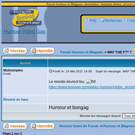
Forum humour et Blagues: devinettes, histoires droles, photos m
FAQ
Rechercher
Lis
Humour Video Gag
Forum Humour et Blagues
-> WAF THE F*** ?
Auteur
Msthetriplex
Posté le: 14 Mai 2011 14:38
Sujet du message: WAF THE
Invité
Le monde devient fou.
https://www.bongag.com/video-humour/utube_pp3
Revenir en haut
Humour et bongag
Montrer les messages depuis:
Humour Index du Forum
->
Humour et Blagues
Page
1
sur
1