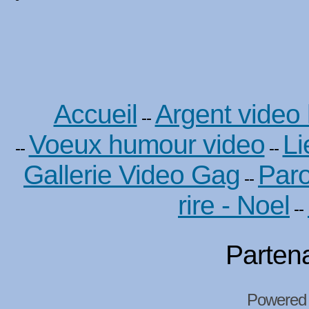
Accueil
Argent video
--
Voeux humour video
Li
--
--
Gallerie Video Gag
Paro
--
rire - Noel
--
Partena
Powered