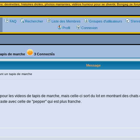
 devinettes, histoires droles, photos marrantes, vidéos humour pour se divertir, Bongag ze forum
FAQ
Rechercher
Liste des Membres
Groupes d'utilisateurs
S'enre
Profil
Connexion
 tapis de marche
3 Connectés
Message
nt un tapis de marche
pour les videos de tapis de marche, mais celle-ci sort du lot en montrant des chats
aste avec celle de "pepper" qui est plus franche.