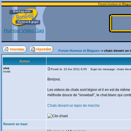
Forum humour et Blagues:
Humour Video Gag
Forum Humour et Blagues
-> chats devant un
Auteur
vive
Posté le: 22 Avr 2011 6:05
Sujet du message: chats deva
Invité
Bonjour,
Les videos de chats sont légion et il en est de même 
méthode douce de "snowball", le chat blanc qui contr
Chats devant un tapis de marche
Revenir en haut