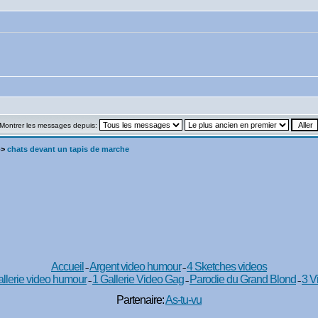
Montrer les messages depuis:
->
chats devant un tapis de marche
Accueil
Argent video humour
4 Sketches videos
--
--
llerie video humour
1 Gallerie Video Gag
Parodie du Grand Blond
3 V
--
--
--
Partenaire:
As-tu-vu