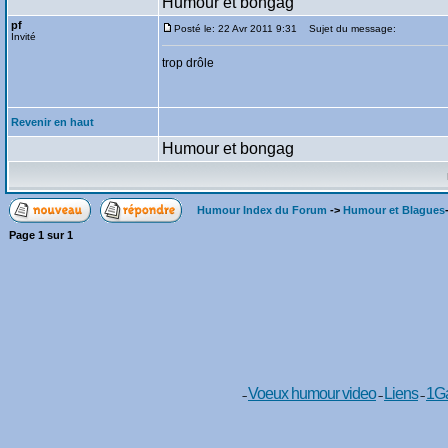
Humour et bongag
pf
Posté le: 22 Avr 2011 9:31
Sujet du message:
Invité
trop drôle
Revenir en haut
Humour et bongag
Humour Index du Forum
->
Humour et Blagues
Page
1
sur
1
Voeux humour video
Liens
1Ga
--
--
--