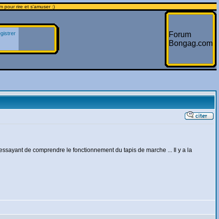
 pour rire et s'amuser :)
gistrer
Forum
Bongag.com
 essayant de comprendre le fonctionnement du tapis de marche ... Il y a la