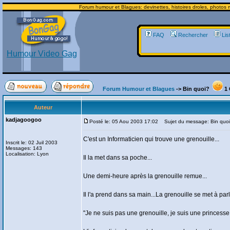
Forum humour et Blagues: devinettes, histoires droles, photos m
FAQ
Rechercher
Lis
Humour Video Gag
Forum Humour et Blagues
-> Bin quoi?
1 
Auteur
kadjagoogoo
Posté le: 05 Aou 2003 17:02
Sujet du message: Bin quo
C'est un Informaticien qui trouve une grenouille...
Inscrit le: 02 Juil 2003
Messages: 143
Localisation: Lyon
Il la met dans sa poche...
Une demi-heure après la grenouille remue...
Il l'a prend dans sa main...La grenouille se met à parle
"Je ne suis pas une grenouille, je suis une princesse