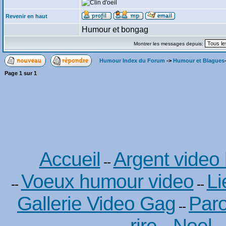
Revenir en haut
Humour et bongag
Montrer les messages depuis:
Humour Index du Forum
->
Humour et Blagues
Page
1
sur
1
Accueil
Argent video
--
Voeux humour video
Li
--
--
Gallerie Video Gag
Paro
--
rire - Noel