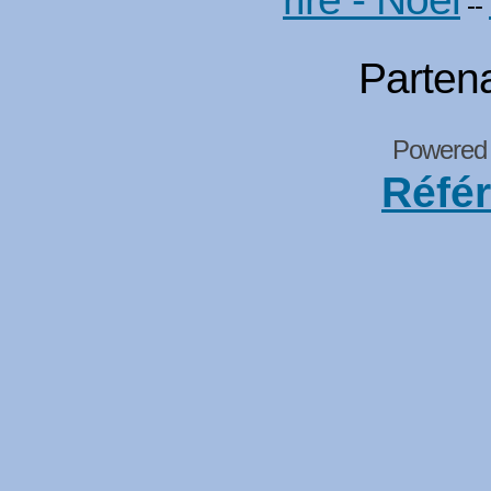
--
Partena
Powered
Réfé