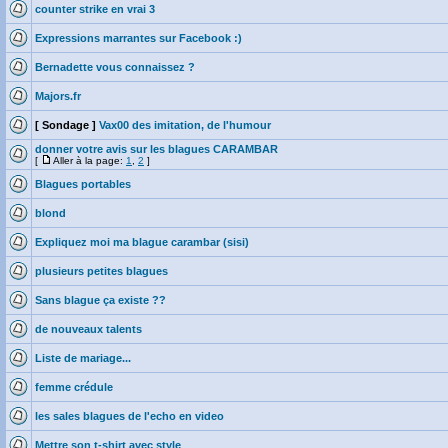
counter strike en vrai 3
Expressions marrantes sur Facebook :)
Bernadette vous connaissez ?
Majors.fr
[ Sondage ]
Vax00 des imitation, de l'humour
donner votre avis sur les blagues CARAMBAR
[
Aller à la page:
1
,
2
]
Blagues portables
blond
Expliquez moi ma blague carambar (sisi)
plusieurs petites blagues
Sans blague ça existe ??
de nouveaux talents
Liste de mariage...
femme crédule
les sales blagues de l'echo en video
Mettre son t-shirt avec style