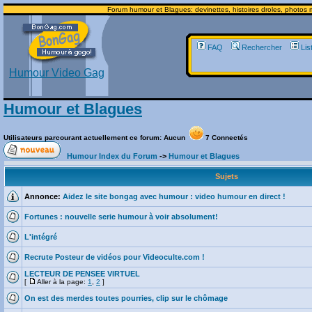
Forum humour et Blagues: devinettes, histoires droles, photos m
FAQ
Rechercher
Lis
Humour Video Gag
Humour et Blagues
Utilisateurs parcourant actuellement ce forum: Aucun
7 Connectés
Humour Index du Forum
->
Humour et Blagues
Sujets
Annonce:
Aidez le site bongag avec humour : video humour en direct !
Fortunes : nouvelle serie humour à voir absolument!
L'intégré
Recrute Posteur de vidéos pour Videoculte.com !
LECTEUR DE PENSEE VIRTUEL
[
Aller à la page:
1
,
2
]
On est des merdes toutes pourries, clip sur le chômage