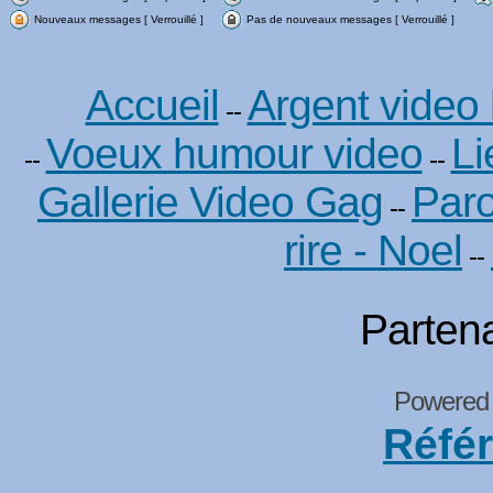
Nouveaux messages [ Verrouillé ]
Pas de nouveaux messages [ Verrouillé ]
Accueil
Argent video
--
Voeux humour video
Li
--
--
Gallerie Video Gag
Paro
--
rire - Noel
--
Partena
Powered
Réfé