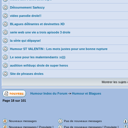
Détournement Sarkozy
video parodie drole!!
BLagues délirantes et devinettes XD
serie web une vie a trois apisode 3 drole
la sèrie qui dèpayse!
Humour ST VALENTIN : Les mots justes pour une bonne rupture
Le sexe pour les malentendants :o)))
audition wtfduqc drole de super heros
Site de phrases droles
Montrer les sujets
Humour Index du Forum
->
Humour et Blagues
Page
18
sur
101
Nouveaux messages
Pas de nouveaux messages
Nouveaux messages [ Populaire ]
Pas de nouveaux messages [ Populaire ]