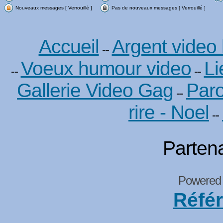
Nouveaux messages [ Verrouillé ]
Pas de nouveaux messages [ Verrouillé ]
Accueil
Argent video
--
Voeux humour video
Li
--
--
Gallerie Video Gag
Paro
--
rire - Noel
--
Partena
Powered
Réfé