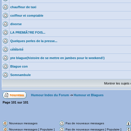
chauffeur de taxi
coiffeur et comptable
divorse
LA PREMIÃ?RE FOIS...
Quelques perles de la presse...
célébrité
pte blague(histoire de se mettre en jambes pour le weekend!)
Blague con
Somnambule
Montrer les sujets
Humour Index du Forum
->
Humour et Blagues
Page
101
sur
101
Nouveaux messages
Pas de nouveaux messages
Nouveaux messages [ Populaire ]
Pas de nouveaux messages [ Populaire ]