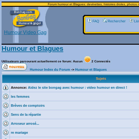
Forum humour et Blagues: devinettes, histoires droles, photos m
FAQ
Rechercher
Lis
Humour Video Gag
Humour et Blagues
Utilisateurs parcourant actuellement ce forum: Aucun
2 Connectés
Humour Index du Forum
->
Humour et Blagues
Sujets
Annonce:
Aidez le site bongag avec humour : video humour en direct !
les femmes
Brèves de comptoirs
Sens de la répartie
Arroseur arrosé...
re mariage