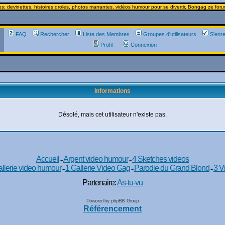
 devinettes, histoires droles, photos marrantes, vidéos humour pour se divertir, Bongag ze forum
FAQ
Rechercher
Liste des Membres
Groupes d'utilisateurs
S'enre
Profil
Connexion
Informations
Désolé, mais cet utilisateur n'existe pas.
Accueil
Argent video humour
4 Sketches videos
--
--
llerie video humour
1 Gallerie Video Gag
Parodie du Grand Blond
3 V
--
--
--
Partenaire:
As-tu-vu
Powered by
phpBB
Group
Référencement