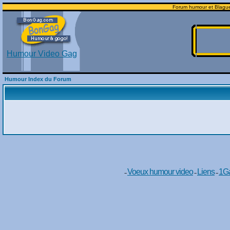
Forum humour et Blagues:
Humour Video Gag
Humour Index du Forum
Voeux humour video
Liens
1Ga
--
--
--