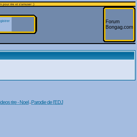
 pour rire et s'amuser :)
gistrer
Forum
Bongag.com
ideos rire - Noel
Parodie de l'EDJ
--